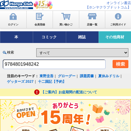
オンライン書店
【ホンヤクラブドットコム】
ログイン
会員登録
買い物かご
店舗一覧
ご利用ガイド
本
コミック
雑誌
その他商材
検索
注目のキーワード：
東野圭吾
｜
グローグー
｜
課題図書
｜
夏休みドリル
｜
ゲッターズ 2027
｜
十二国記【予約】
【ご案内】お盆期間の配送について