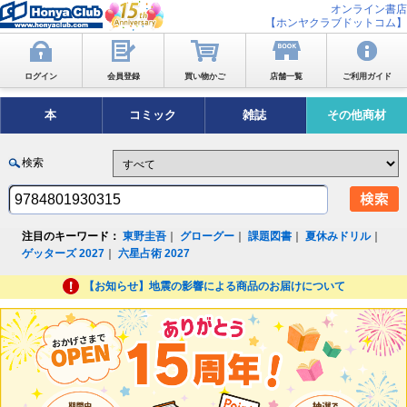
オンライン書店
【ホンヤクラブドットコム】
ログイン
会員登録
買い物かご
店舗一覧
ご利用ガイド
本
コミック
雑誌
その他商材
検索
注目のキーワード：
東野圭吾
｜
グローグー
｜
課題図書
｜
夏休みドリル
｜
ゲッターズ 2027
｜
六星占術 2027
【お知らせ】地震の影響による商品のお届けについて