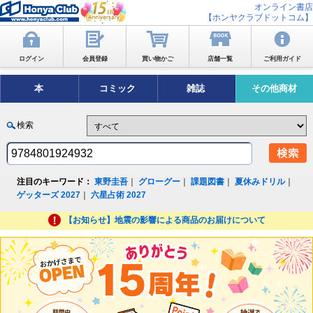
オンライン書店
【ホンヤクラブドットコム】
ログイン
会員登録
買い物かご
店舗一覧
ご利用ガイド
本
コミック
雑誌
その他商材
検索
注目のキーワード：
東野圭吾
｜
グローグー
｜
課題図書
｜
夏休みドリル
｜
ゲッターズ 2027
｜
六星占術 2027
【お知らせ】地震の影響による商品のお届けについて