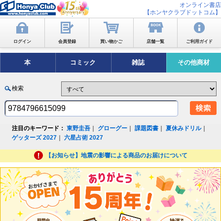
オンライン書店
【ホンヤクラブドットコム】
ログイン
会員登録
買い物かご
店舗一覧
ご利用ガイド
本
コミック
雑誌
その他商材
検索
注目のキーワード：
東野圭吾
｜
グローグー
｜
課題図書
｜
夏休みドリル
｜
ゲッターズ 2027
｜
六星占術 2027
【お知らせ】地震の影響による商品のお届けについて