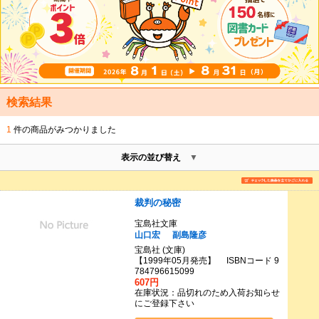
検索結果
1
件の商品がみつかりました
表示の並び替え
裁判の秘密
宝島社文庫
山口宏
副島隆彦
宝島社 (文庫)
【1999年05月発売】 ISBNコード 9
784796615099
607円
在庫状況：品切れのため入荷お知らせ
にご登録下さい