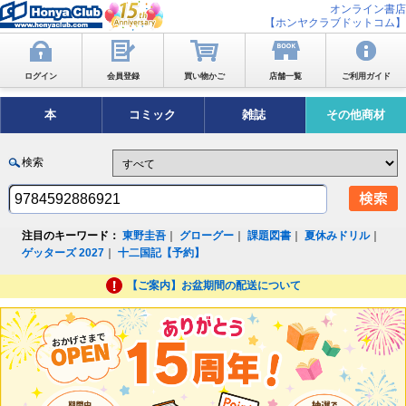
オンライン書店
【ホンヤクラブドットコム】
ログイン
会員登録
買い物かご
店舗一覧
ご利用ガイド
本
コミック
雑誌
その他商材
検索
注目のキーワード：
東野圭吾
｜
グローグー
｜
課題図書
｜
夏休みドリル
｜
ゲッターズ 2027
｜
十二国記【予約】
【ご案内】お盆期間の配送について