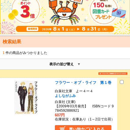
検索結果
1
件の商品がみつかりました
表示の並び替え
フラワー・オブ・ライフ 第１巻
白泉社文庫 よー４ー４
よしながふみ
白泉社 (文庫)
【2009年03月発売】 ISBNコード 9
784592886921
607円
在庫状況：在庫あり（1～2日で出荷）