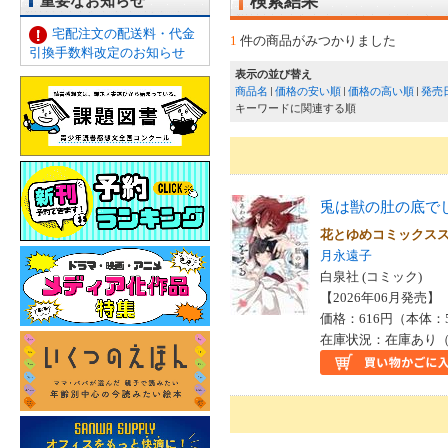
重要なお知らせ
検索結果
宅配注文の配送料・代金
1
件の商品がみつかりました
引換手数料改定のお知らせ
表示の並び替え
商品名
価格の安い順
価格の高い順
発売
キーワードに関連する順
兎は獣の肚の底で
花とゆめコミックス
月永遠子
白泉社 (コミック)
【2026年06月発売】 I
価格：616円（本体：
在庫状況：在庫あり（