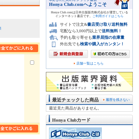
Honya Club.comへようこそ
Honya Club.comは日本出版販売株式会社が運営している
インターネット書店です。
ご利用ガイドはこちら
サイトで注文&
書店受け取り送料無料
順
宅配なら3,000円以上で
送料無料！
予約も取り寄せも
業界屈指の在庫量
外出先でも
検索や購入がカンタン！
店舗一覧はこちら
最近チェックした商品
履歴を残さない
最近見た商品がありません。
Honya Clubカード