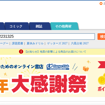
画（コミック）など在庫も充実
コミック
雑誌
その他商材
ーグー
｜
課題図書
｜
夏休みドリル
｜
ゲッターズ 2027
｜
六星占術 2027
【お知らせ】地震の影響による商品のお届けについて