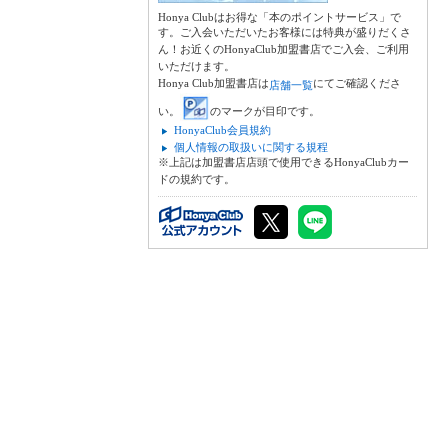
Honya Clubはお得な「本のポイントサービス」で
す。ご入会いただいたお客様には特典が盛りだくさ
ん！お近くのHonyaClub加盟書店でご入会、ご利用
いただけます。
Honya Club加盟書店は
にてご確認くださ
店舗一覧
い。
のマークが目印です。
HonyaClub会員規約
個人情報の取扱いに関する規程
※上記は加盟書店店頭で使用できるHonyaClubカー
ドの規約です。