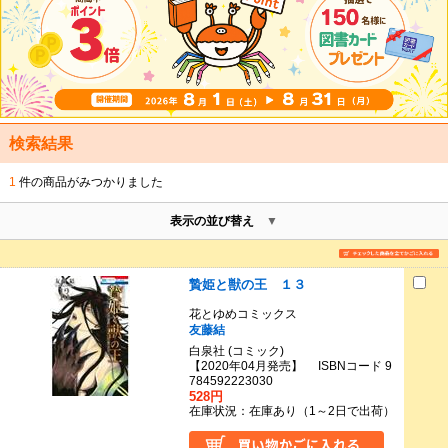
検索結果
1
件の商品がみつかりました
表示の並び替え
贄姫と獣の王 １３
花とゆめコミックス
友藤結
白泉社 (コミック)
【2020年04月発売】 ISBNコード 9
784592223030
528円
在庫状況：在庫あり（1～2日で出荷）