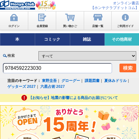
オンライン書店
【ホンヤクラブドットコム】
ログイン
会員登録
買い物かご
店舗一覧
ご利用ガイド
本
コミック
雑誌
その他商材
検索
注目のキーワード：
東野圭吾
｜
グローグー
｜
課題図書
｜
夏休みドリル
｜
ゲッターズ 2027
｜
六星占術 2027
【お知らせ】地震の影響による商品のお届けについて