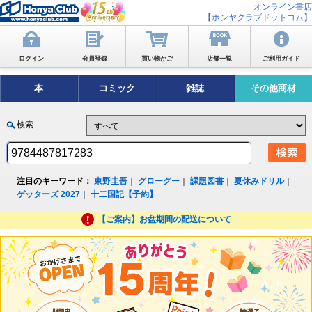
オンライン書店
【ホンヤクラブドットコム】
ログイン
会員登録
買い物かご
店舗一覧
ご利用ガイド
本
コミック
雑誌
その他商材
検索
注目のキーワード：
東野圭吾
｜
グローグー
｜
課題図書
｜
夏休みドリル
｜
ゲッターズ 2027
｜
十二国記【予約】
【ご案内】お盆期間の配送について