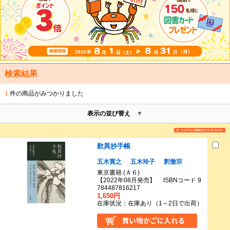
検索結果
1
件の商品がみつかりました
表示の並び替え
歎異抄手帳
五木寛之
五木玲子
釈徹宗
東京書籍 (Ａ６)
【2022年08月発売】 ISBNコード 9
784487816217
1,650円
在庫状況：在庫あり（1～2日で出荷）