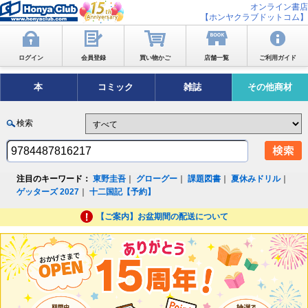
オンライン書店
【ホンヤクラブドットコム】
ログイン
会員登録
買い物かご
店舗一覧
ご利用ガイド
本
コミック
雑誌
その他商材
検索
注目のキーワード：
東野圭吾
｜
グローグー
｜
課題図書
｜
夏休みドリル
｜
ゲッターズ 2027
｜
十二国記【予約】
【ご案内】お盆期間の配送について