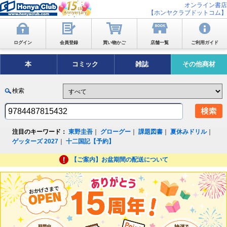
オンライン書店
【ホンヤクラブドットコム】
ログイン
会員登録
買い物かご
店舗一覧
ご利用ガイド
本
コミック
雑誌
その他商材
検索
注目のキーワード：
東野圭吾
｜
グローグー
｜
課題図書
｜
夏休みドリル
｜
ゲッターズ 2027
｜
十二国記【予約】
【ご案内】お盆期間の配送について