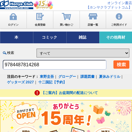
オンライン書店
【ホンヤクラブドットコム】
ログイン
会員登録
買い物かご
店舗一覧
ご利用ガイド
本
コミック
雑誌
その他商材
検索
注目のキーワード：
東野圭吾
｜
グローグー
｜
課題図書
｜
夏休みドリル
｜
ゲッターズ 2027
｜
十二国記【予約】
【ご案内】お盆期間の配送について