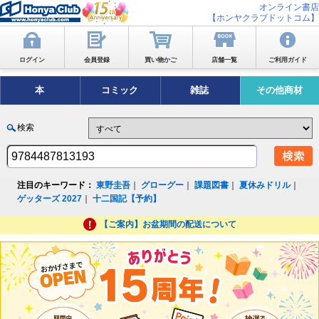
オンライン書店
【ホンヤクラブドットコム】
ログイン
会員登録
買い物かご
店舗一覧
ご利用ガイド
本
コミック
雑誌
その他商材
検索
注目のキーワード：
東野圭吾
｜
グローグー
｜
課題図書
｜
夏休みドリル
｜
ゲッターズ 2027
｜
十二国記【予約】
【ご案内】お盆期間の配送について