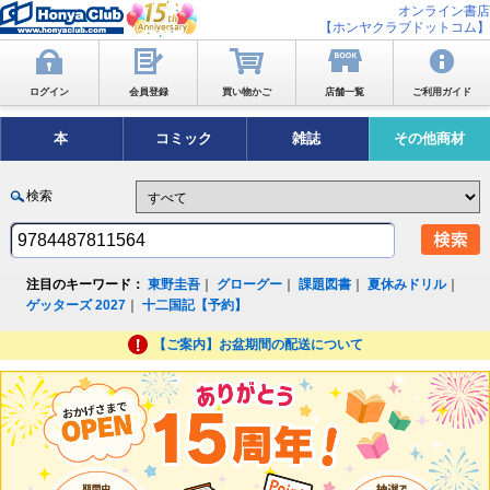
オンライン書店
【ホンヤクラブドットコム】
ログイン
会員登録
買い物かご
店舗一覧
ご利用ガイド
本
コミック
雑誌
その他商材
検索
注目のキーワード：
東野圭吾
｜
グローグー
｜
課題図書
｜
夏休みドリル
｜
ゲッターズ 2027
｜
十二国記【予約】
【ご案内】お盆期間の配送について