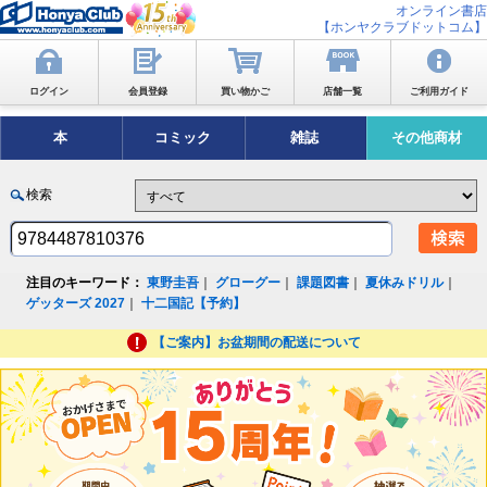
オンライン書店
【ホンヤクラブドットコム】
ログイン
会員登録
買い物かご
店舗一覧
ご利用ガイド
本
コミック
雑誌
その他商材
検索
注目のキーワード：
東野圭吾
｜
グローグー
｜
課題図書
｜
夏休みドリル
｜
ゲッターズ 2027
｜
十二国記【予約】
【ご案内】お盆期間の配送について