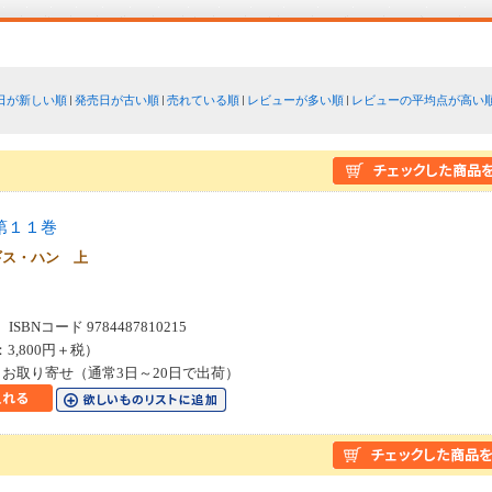
日が新しい順
発売日が古い順
売れている順
レビューが多い順
レビューの平均点が高い
第１１巻
ギス・ハン 上
SBNコード 9784487810215
：3,800円＋税）
お取り寄せ（通常3日～20日で出荷）