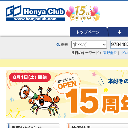
オンライン書店【ホンヤクラブ】はお好きな本屋での受け取りで送料無料！新刊予約・通販も。本（書籍）、雑誌、漫
トップページ
本
注目のキーワード：
東野圭吾
｜
グロ