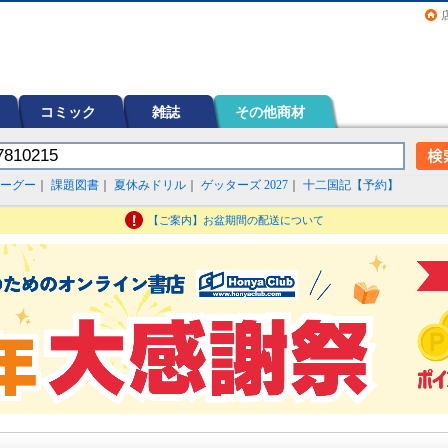
画（コミック）など在庫も充実
コミック
雑誌
その他商材
ーグー
｜
課題図書
｜
夏休みドリル
｜
ゲッターズ 2027
｜
十二国記【予約】
【ご案内】お盆期間の配送について