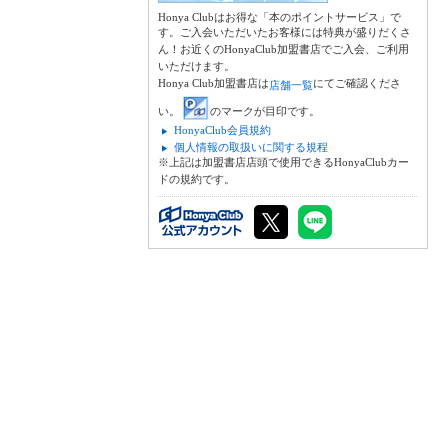
Honya Clubはお得な「本のポイントサービス」で
す。ご入会いただいたお客様には特典が盛りだくさ
ん！お近くのHonyaClub加盟書店でご入会、ご利用
いただけます。
Honya Club加盟書店は
にてご確認くださ
店舗一覧
い。
のマークが目印です。
HonyaClub会員規約
個人情報の取扱いに関する規程
※上記は加盟書店店頭で使用できるHonyaClubカー
ドの規約です。