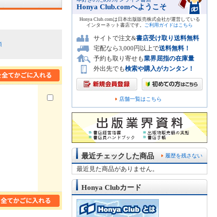
Honya Club.comへようこそ
Honya Club.comは日本出版販売株式会社が運営している
インターネット書店です。
ご利用ガイドはこちら
サイトで注文&
書店受け取り送料無料
順
宅配なら3,000円以上で
送料無料！
予約も取り寄せも
業界屈指の在庫量
外出先でも
検索や購入がカンタン！
店舗一覧はこちら
最近チェックした商品
履歴を残さない
最近見た商品がありません。
Honya Clubカード