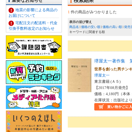
重要なお知らせ
検索結果
地震の影響による商品の
1
件の商品がみつかりました
お届けについて
表示の並び替え
宅配注文の配送料・代金
商品名
価格の安い順
価格の高い順
発売
引換手数料改定のお知らせ
キーワードに関連する順
堺屋太一著作集 
世界を創った男チン
堺屋太一
東京書籍 (Ａ５)
【2017年08月発売】 I
価格：4,180円（本体
在庫状況：出版社より