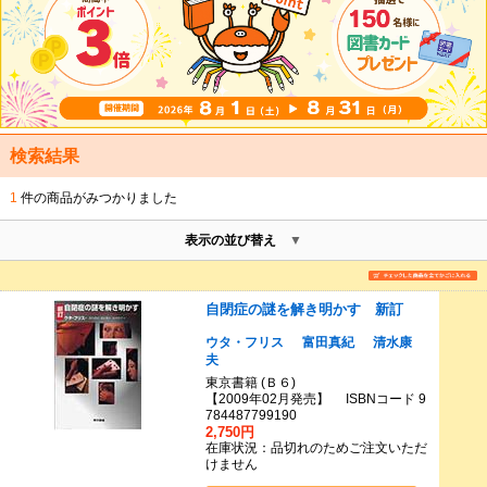
検索結果
1
件の商品がみつかりました
表示の並び替え
自閉症の謎を解き明かす 新訂
ウタ・フリス
富田真紀
清水康
夫
東京書籍 (Ｂ６)
【2009年02月発売】 ISBNコード 9
784487799190
2,750円
在庫状況：品切れのためご注文いただ
けません