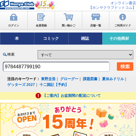
オンライン書店
【ホンヤクラブドットコム】
ログイン
会員登録
買い物かご
店舗一覧
ご利用ガイド
本
コミック
雑誌
その他商材
検索
注目のキーワード：
東野圭吾
｜
グローグー
｜
課題図書
｜
夏休みドリル
｜
ゲッターズ 2027
｜
十二国記【予約】
【ご案内】お盆期間の配送について