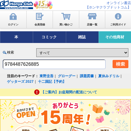
オンライン書店
【ホンヤクラブドットコム】
ログイン
会員登録
買い物かご
店舗一覧
ご利用ガイド
本
コミック
雑誌
その他商材
検索
注目のキーワード：
東野圭吾
｜
グローグー
｜
課題図書
｜
夏休みドリル
｜
ゲッターズ 2027
｜
十二国記【予約】
【ご案内】お盆期間の配送について