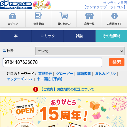
オンライン書店
【ホンヤクラブドットコム】
ログイン
会員登録
買い物かご
店舗一覧
ご利用ガイド
本
コミック
雑誌
その他商材
検索
注目のキーワード：
東野圭吾
｜
グローグー
｜
課題図書
｜
夏休みドリル
｜
ゲッターズ 2027
｜
十二国記【予約】
【ご案内】お盆期間の配送について