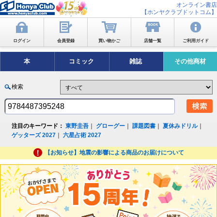
オンライン書店
【ホンヤクラブドットコム】
ログイン
会員登録
買い物かご
店舗一覧
ご利用ガイド
本
コミック
雑誌
その他商材
検索
注目のキーワード：
東野圭吾
｜
グローグー
｜
課題図書
｜
夏休みドリル
｜
ゲッターズ 2027
｜
六星占術 2027
【お知らせ】地震の影響による商品のお届けについて