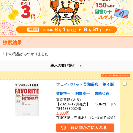
検索結果
1
件の商品がみつかりました
表示の並び替え
フェイバリット英和辞典 第４版
笠島準一
阿野幸一
磐崎弘貞
東京書籍 (Ａ５)
【2021年12月発売】 ISBNコード 9
784487395248
3,300円
在庫状況：在庫あり（1～2日で出荷）