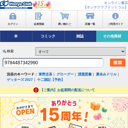
オンライン書店
【ホンヤクラブドットコム】
ログイン
会員登録
買い物かご
店舗一覧
ご利用ガイド
本
コミック
雑誌
その他商材
検索
注目のキーワード：
東野圭吾
｜
グローグー
｜
課題図書
｜
夏休みドリル
｜
ゲッターズ 2027
｜
十二国記【予約】
【ご案内】お盆期間の配送について