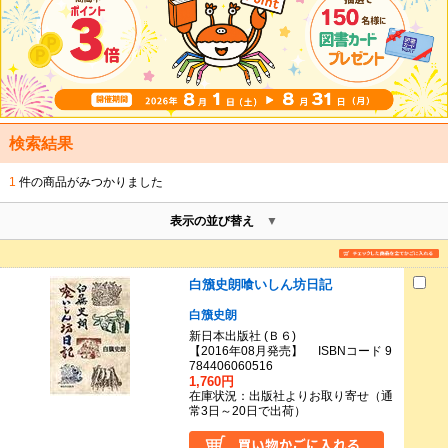
検索結果
1
件の商品がみつかりました
表示の並び替え
白籏史朗喰いしん坊日記
白籏史朗
新日本出版社 (Ｂ６)
【2016年08月発売】 ISBNコード 9
784406060516
1,760円
在庫状況：出版社よりお取り寄せ（通
常3日～20日で出荷）