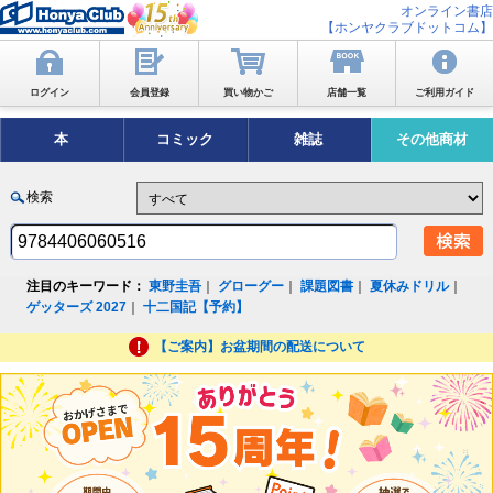
オンライン書店
【ホンヤクラブドットコム】
ログイン
会員登録
買い物かご
店舗一覧
ご利用ガイド
本
コミック
雑誌
その他商材
検索
注目のキーワード：
東野圭吾
｜
グローグー
｜
課題図書
｜
夏休みドリル
｜
ゲッターズ 2027
｜
十二国記【予約】
【ご案内】お盆期間の配送について