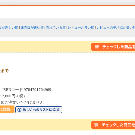
日が新しい順
発売日が古い順
売れている順
レビューが多い順
レビューの平均点が高い
証まで
SBNコード 9784791764969
：2,600円＋税）
ためご注文いただけません