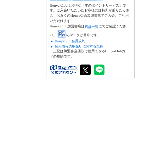
Honya Clubはお得な「本のポイントサービス」で
す。ご入会いただいたお客様には特典が盛りだくさ
ん！お近くのHonyaClub加盟書店でご入会、ご利用
いただけます。
Honya Club加盟書店は
にてご確認くださ
店舗一覧
い。
のマークが目印です。
HonyaClub会員規約
個人情報の取扱いに関する規程
※上記は加盟書店店頭で使用できるHonyaClubカー
ドの規約です。