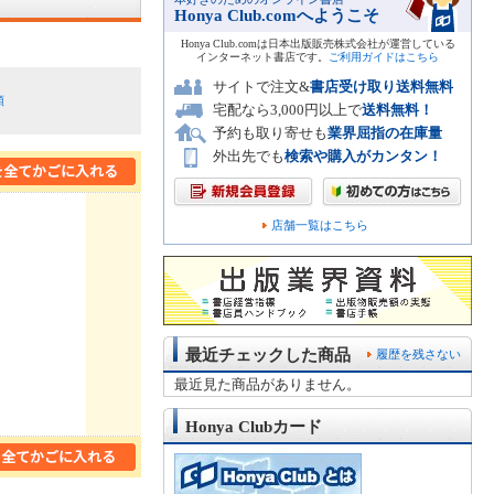
Honya Club.comへようこそ
Honya Club.comは日本出版販売株式会社が運営している
インターネット書店です。
ご利用ガイドはこちら
サイトで注文&
書店受け取り送料無料
順
宅配なら3,000円以上で
送料無料！
予約も取り寄せも
業界屈指の在庫量
外出先でも
検索や購入がカンタン！
店舗一覧はこちら
最近チェックした商品
履歴を残さない
最近見た商品がありません。
Honya Clubカード