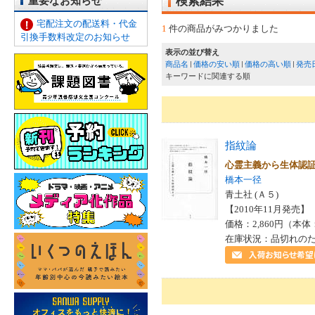
重要なお知らせ
検索結果
宅配注文の配送料・代金
1
件の商品がみつかりました
引換手数料改定のお知らせ
表示の並び替え
商品名
価格の安い順
価格の高い順
発売
キーワードに関連する順
指紋論
心霊主義から生体認
橋本一径
青土社 (Ａ５)
【2010年11月発売】 I
価格：2,860円（本体
在庫状況：品切れの