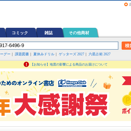
画（コミック）など在庫も充実
コミック
雑誌
その他商材
ーグー
｜
課題図書
｜
夏休みドリル
｜
ゲッターズ 2027
｜
六星占術 2027
【お知らせ】地震の影響による商品のお届けについて