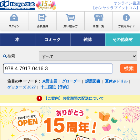
オンライン書店
【ホンヤクラブドットコム】
ログイン
会員登録
買い物かご
店舗一覧
ご利用ガイド
本
コミック
雑誌
その他商材
検索
注目のキーワード：
東野圭吾
｜
グローグー
｜
課題図書
｜
夏休みドリル
｜
ゲッターズ 2027
｜
十二国記【予約】
【ご案内】お盆期間の配送について