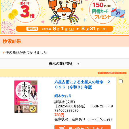
検索結果
7
件の商品がみつかりました
表示の並び替え
六星占術による土星人の運命 ２
０２６（令和８）年版
細木かおり
講談社 (文庫)
【2025年08月発売】 ISBNコード 9
784065388570
780円
在庫状況：在庫あり（1～2日で出荷）