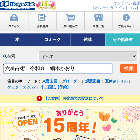
オンライン書店
【ホンヤクラブドットコム】
ログイン
会員登録
買い物かご
店舗一覧
ご利用ガイド
本
コミック
雑誌
その他商材
検索
注目のキーワード：
東野圭吾
｜
グローグー
｜
課題図書
｜
夏休みドリル
｜
ゲッターズ 2027
｜
十二国記【予約】
【ご案内】お盆期間の配送について