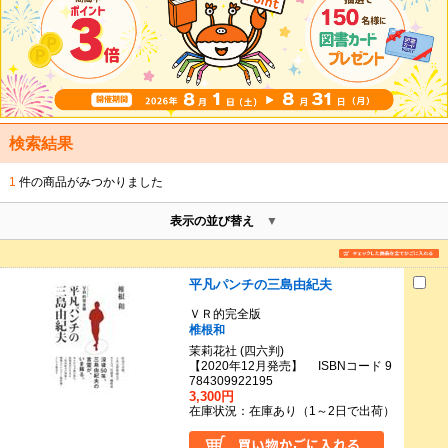
検索結果
1
件の商品がみつかりました
表示の並び替え
平凡パンチの三島由紀夫
ＶＲ的完全版
椎根和
茉莉花社 (四六判)
【2020年12月発売】 ISBNコード 9
784309922195
3,300円
在庫状況：在庫あり（1～2日で出荷）