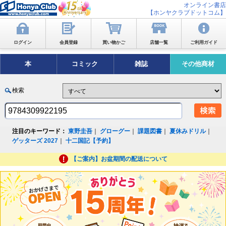
オンライン書店
【ホンヤクラブドットコム】
ログイン
会員登録
買い物かご
店舗一覧
ご利用ガイド
本
コミック
雑誌
その他商材
検索
注目のキーワード：
東野圭吾
｜
グローグー
｜
課題図書
｜
夏休みドリル
｜
ゲッターズ 2027
｜
十二国記【予約】
【ご案内】お盆期間の配送について