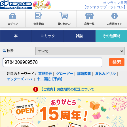
オンライン書店
【ホンヤクラブドットコム】
ログイン
会員登録
買い物かご
店舗一覧
ご利用ガイド
本
コミック
雑誌
その他商材
検索
注目のキーワード：
東野圭吾
｜
グローグー
｜
課題図書
｜
夏休みドリル
｜
ゲッターズ 2027
｜
十二国記【予約】
【ご案内】お盆期間の配送について