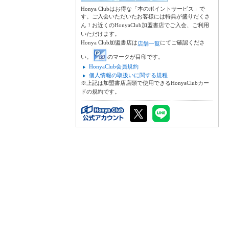
Honya Clubはお得な「本のポイントサービス」で
す。ご入会いただいたお客様には特典が盛りだくさ
ん！お近くのHonyaClub加盟書店でご入会、ご利用
いただけます。
Honya Club加盟書店は
にてご確認くださ
店舗一覧
い。
のマークが目印です。
HonyaClub会員規約
個人情報の取扱いに関する規程
※上記は加盟書店店頭で使用できるHonyaClubカー
ドの規約です。