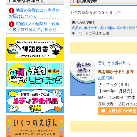
重要なお知らせ
検索結果
地震の影響による商品の
1
件の商品がみつかりました
お届けについて
表示の並び替え
宅配注文の配送料・代金
商品名
価格の安い順
価格の高い順
発売
引換手数料改定のお知らせ
キーワードに関連する順
美しさの時代へ
魂を輝かせる生き方
山田昭和
ザ・ブック (Ｂ６)
【2009年09月発売】 I
価格：1,540円（本体
在庫状況：品切れの