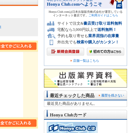
Honya Club.comへようこそ
Honya Club.comは日本出版販売株式会社が運営している
インターネット書店です。
ご利用ガイドはこちら
サイトで注文&
書店受け取り送料無料
順
宅配なら3,000円以上で
送料無料！
予約も取り寄せも
業界屈指の在庫量
外出先でも
検索や購入がカンタン！
店舗一覧はこちら
最近チェックした商品
履歴を残さない
最近見た商品がありません。
Honya Clubカード