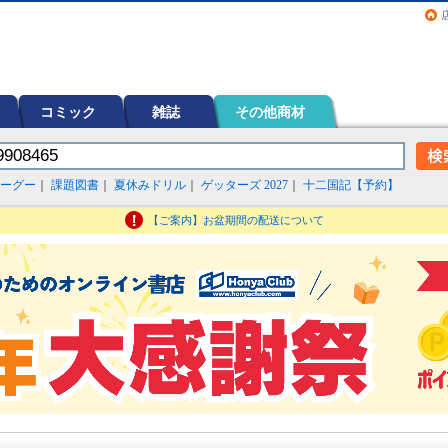
画（コミック）など在庫も充実
コミック
雑誌
その他商材
ーグー
｜
課題図書
｜
夏休みドリル
｜
ゲッターズ 2027
｜
十二国記【予約】
【ご案内】お盆期間の配送について