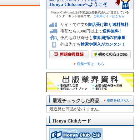
Honya Club.comへようこそ
Honya Club.comは日本出版販売株式会社が運営している
インターネット書店です。
ご利用ガイドはこちら
サイトで注文&
書店受け取り送料無料
宅配なら3,000円以上で
送料無料！
予約も取り寄せも
業界屈指の在庫量
外出先でも
検索や購入がカンタン！
店舗一覧はこちら
最近チェックした商品
履歴を残さない
最近見た商品がありません。
Honya Clubカード