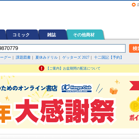
画（コミック）など在庫も充実
コミック
雑誌
その他商材
ーグー
｜
課題図書
｜
夏休みドリル
｜
ゲッターズ 2027
｜
十二国記【予約】
【ご案内】お盆期間の配送について