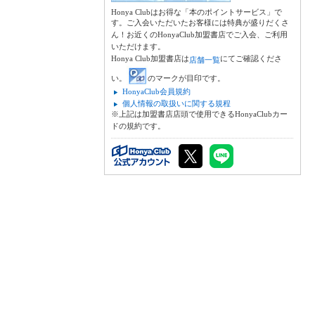
Honya Clubはお得な「本のポイントサービス」で
す。ご入会いただいたお客様には特典が盛りだくさ
ん！お近くのHonyaClub加盟書店でご入会、ご利用
いただけます。
Honya Club加盟書店は
にてご確認くださ
店舗一覧
い。
のマークが目印です。
HonyaClub会員規約
個人情報の取扱いに関する規程
※上記は加盟書店店頭で使用できるHonyaClubカー
ドの規約です。