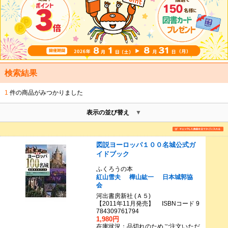
検索結果
1
件の商品がみつかりました
表示の並び替え
図説ヨーロッパ１００名城公式ガ
イドブック
ふくろうの本
紅山雪夫
樺山紘一
日本城郭協
会
河出書房新社 (Ａ５)
【2011年11月発売】 ISBNコード 9
784309761794
1,980円
在庫状況：品切れのためご注文いただ