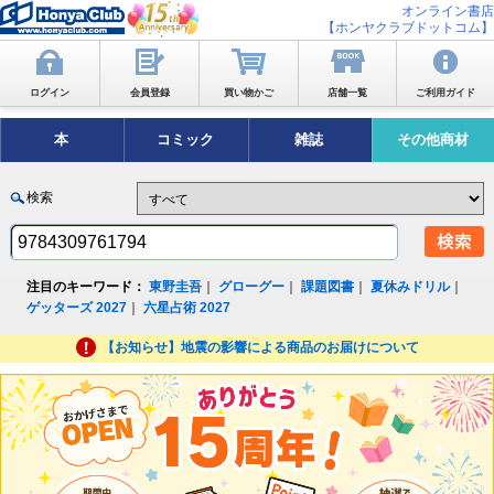
オンライン書店
【ホンヤクラブドットコム】
ログイン
会員登録
買い物かご
店舗一覧
ご利用ガイド
本
コミック
雑誌
その他商材
検索
注目のキーワード：
東野圭吾
｜
グローグー
｜
課題図書
｜
夏休みドリル
｜
ゲッターズ 2027
｜
六星占術 2027
【お知らせ】地震の影響による商品のお届けについて