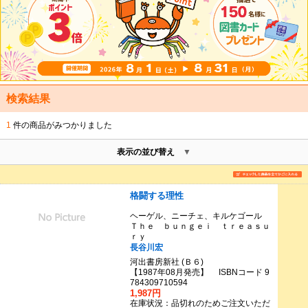
検索結果
1
件の商品がみつかりました
表示の並び替え
格闘する理性
ヘーゲル、ニーチェ、キルケゴール
Ｔｈｅ ｂｕｎｇｅｉ ｔｒｅａｓｕ
ｒｙ
長谷川宏
河出書房新社 (Ｂ６)
【1987年08月発売】 ISBNコード 9
784309710594
1,987円
在庫状況：品切れのためご注文いただ