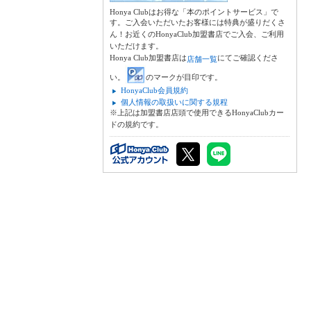
Honya Clubはお得な「本のポイントサービス」で
す。ご入会いただいたお客様には特典が盛りだくさ
ん！お近くのHonyaClub加盟書店でご入会、ご利用
いただけます。
Honya Club加盟書店は
にてご確認くださ
店舗一覧
い。
のマークが目印です。
HonyaClub会員規約
個人情報の取扱いに関する規程
※上記は加盟書店店頭で使用できるHonyaClubカー
ドの規約です。