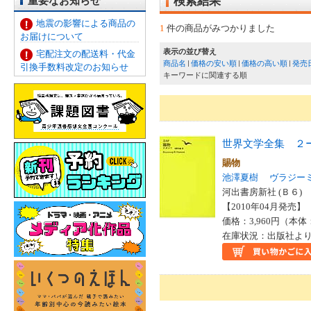
重要なお知らせ
検索結果
地震の影響による商品の
1
件の商品がみつかりました
お届けについて
表示の並び替え
宅配注文の配送料・代金
商品名
価格の安い順
価格の高い順
発売
引換手数料改定のお知らせ
キーワードに関連する順
世界文学全集 ２
賜物
池澤夏樹
ヴラジー
河出書房新社 (Ｂ６)
【2010年04月発売】 I
価格：3,960円（本体
在庫状況：出版社より