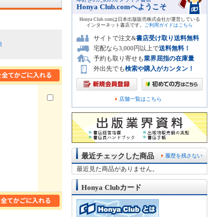
Honya Club.comへようこそ
Honya Club.comは日本出版販売株式会社が運営している
インターネット書店です。
ご利用ガイドはこちら
サイトで注文&
書店受け取り送料無料
順
宅配なら3,000円以上で
送料無料！
予約も取り寄せも
業界屈指の在庫量
外出先でも
検索や購入がカンタン！
店舗一覧はこちら
最近チェックした商品
履歴を残さない
最近見た商品がありません。
Honya Clubカード