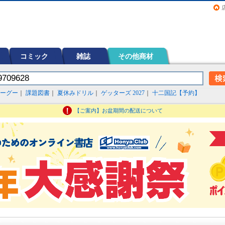
画（コミック）など在庫も充実
コミック
雑誌
その他商材
ーグー
｜
課題図書
｜
夏休みドリル
｜
ゲッターズ 2027
｜
十二国記【予約】
【ご案内】お盆期間の配送について