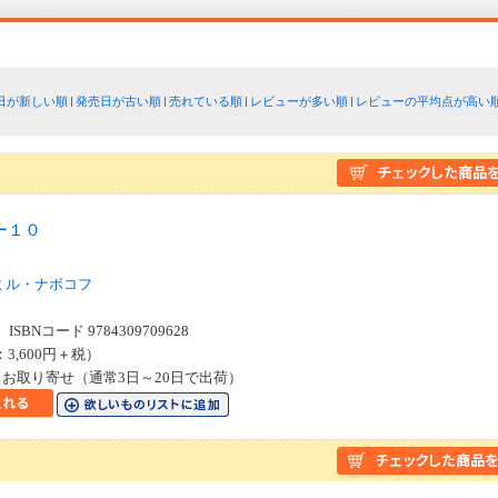
日が新しい順
発売日が古い順
売れている順
レビューが多い順
レビューの平均点が高い
ー１０
ミル・ナボコフ
SBNコード 9784309709628
：3,600円＋税）
お取り寄せ（通常3日～20日で出荷）