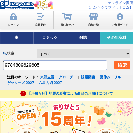
オンライン書店
【ホンヤクラブドットコム】
ログイン
会員登録
買い物かご
店舗一覧
ご利用ガイド
本
コミック
雑誌
その他商材
検索
注目のキーワード：
東野圭吾
｜
グローグー
｜
課題図書
｜
夏休みドリル
｜
ゲッターズ 2027
｜
六星占術 2027
【お知らせ】地震の影響による商品のお届けについて