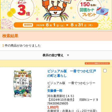
検索結果
1
件の商品がみつかりました
表示の並び替え
ビジュアル版 一冊でつかむ江戸
の町と暮らし
ビジュアル版 一冊でつかむシリー
ズ
安藤優一郎
河出書房新社 (Ａ５)
【2024年10月発売】 ISBNコード 9
784309629605
1,892円
在庫状況：在庫あり（1～2日で出荷）