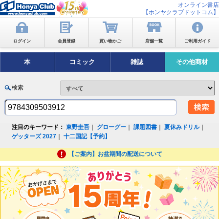
オンライン書店
【ホンヤクラブドットコム】
ログイン
会員登録
買い物かご
店舗一覧
ご利用ガイド
本
コミック
雑誌
その他商材
検索
注目のキーワード：
東野圭吾
｜
グローグー
｜
課題図書
｜
夏休みドリル
｜
ゲッターズ 2027
｜
十二国記【予約】
【ご案内】お盆期間の配送について