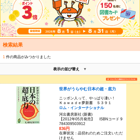
検索結果
1
件の商品がみつかりました
表示の並び替え
世界がうらやむ日本の超・底力
ニッポン人って、やっぱり凄い！
Ｋａｗａｄｅ夢新書 Ｓ３９１
ロム・インターナショナル
河出書房新社 (新書)
【2012年05月発売】 ISBNコード 9
784309503912
836円
在庫状況：品切れのためご注文いただ
けません