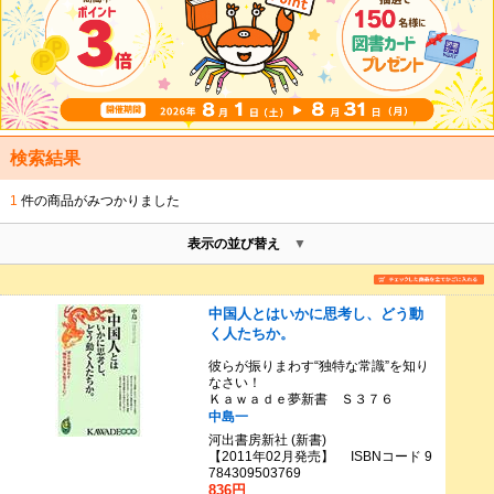
検索結果
1
件の商品がみつかりました
表示の並び替え
中国人とはいかに思考し、どう動
く人たちか。
彼らが振りまわす“独特な常識”を知り
なさい！
Ｋａｗａｄｅ夢新書 Ｓ３７６
中島一
河出書房新社 (新書)
【2011年02月発売】 ISBNコード 9
784309503769
836円