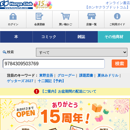
オンライン書店
【ホンヤクラブドットコム】
ログイン
会員登録
買い物かご
店舗一覧
ご利用ガイド
本
コミック
雑誌
その他商材
検索
注目のキーワード：
東野圭吾
｜
グローグー
｜
課題図書
｜
夏休みドリル
｜
ゲッターズ 2027
｜
十二国記【予約】
【ご案内】お盆期間の配送について