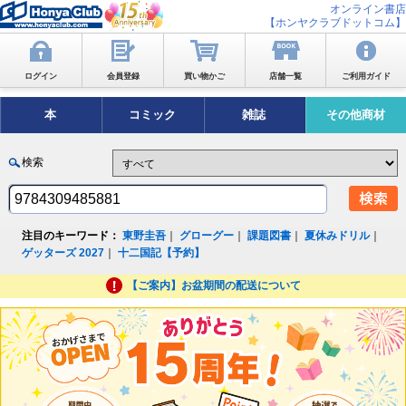
オンライン書店
【ホンヤクラブドットコム】
ログイン
会員登録
買い物かご
店舗一覧
ご利用ガイド
本
コミック
雑誌
その他商材
検索
注目のキーワード：
東野圭吾
｜
グローグー
｜
課題図書
｜
夏休みドリル
｜
ゲッターズ 2027
｜
十二国記【予約】
【ご案内】お盆期間の配送について