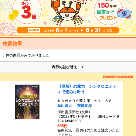
検索結果
1
件の商品がみつかりました
表示の並び替え
《偶然》の魔力 シンクロニシテ
ィで望みは叶う
ＫＡＷＡＤＥ夢文庫 Ｋ１１８８
秋山眞人
布施泰和
河出書房新社 (文庫)
【2022年07月発売】 ISBNコード 9
784309485881
858円
在庫状況：品切れのためご注文いただ
けません