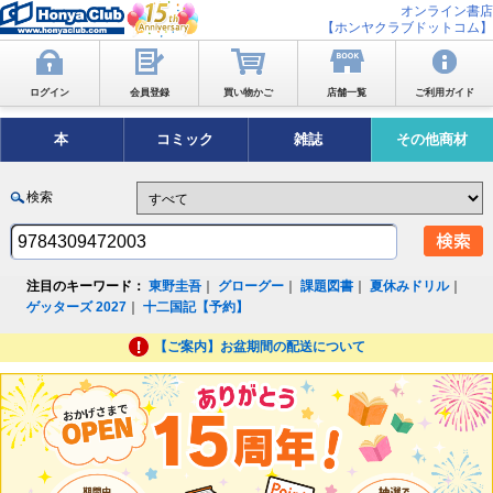
オンライン書店
【ホンヤクラブドットコム】
ログイン
会員登録
買い物かご
店舗一覧
ご利用ガイド
本
コミック
雑誌
その他商材
検索
注目のキーワード：
東野圭吾
｜
グローグー
｜
課題図書
｜
夏休みドリル
｜
ゲッターズ 2027
｜
十二国記【予約】
【ご案内】お盆期間の配送について