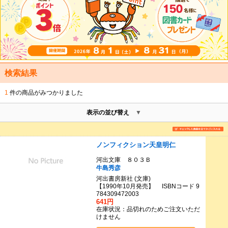
検索結果
1
件の商品がみつかりました
表示の並び替え
ノンフィクション天皇明仁
河出文庫 ８０３Ｂ
牛島秀彦
河出書房新社 (文庫)
【1990年10月発売】 ISBNコード 9
784309472003
641円
在庫状況：品切れのためご注文いただ
けません