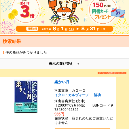
検索結果
1
件の商品がみつかりました
表示の並び替え
柔かい月
河出文庫 カ２ー２
イタロ・カルヴィーノ
脇功
河出書房新社 (文庫)
【2003年09月発売】 ISBNコード 9
784309462325
935円
在庫状況：品切れのためご注文いただ
けません