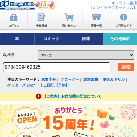
オンライン書店
【ホンヤクラブドットコム】
ログイン
会員登録
買い物かご
店舗一覧
ご利用ガイド
本
コミック
雑誌
その他商材
検索
注目のキーワード：
東野圭吾
｜
グローグー
｜
課題図書
｜
夏休みドリル
｜
ゲッターズ 2027
｜
十二国記【予約】
【ご案内】お盆期間の配送について