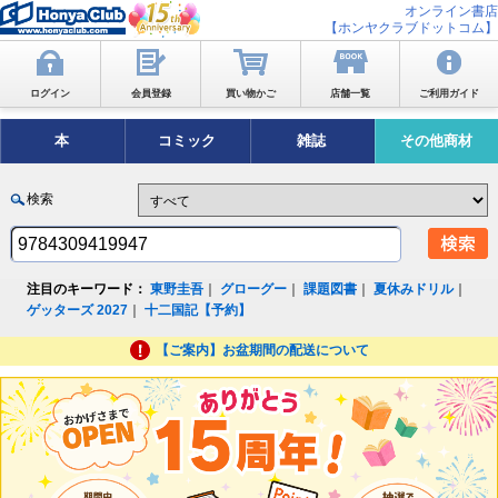
オンライン書店
【ホンヤクラブドットコム】
ログイン
会員登録
買い物かご
店舗一覧
ご利用ガイド
本
コミック
雑誌
その他商材
検索
注目のキーワード：
東野圭吾
｜
グローグー
｜
課題図書
｜
夏休みドリル
｜
ゲッターズ 2027
｜
十二国記【予約】
【ご案内】お盆期間の配送について