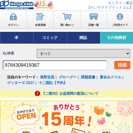
オンライン書店
【ホンヤクラブドットコム】
ログイン
会員登録
買い物かご
店舗一覧
ご利用ガイド
本
コミック
雑誌
その他商材
検索
注目のキーワード：
東野圭吾
｜
グローグー
｜
課題図書
｜
夏休みドリル
｜
ゲッターズ 2027
｜
十二国記【予約】
【ご案内】お盆期間の配送について