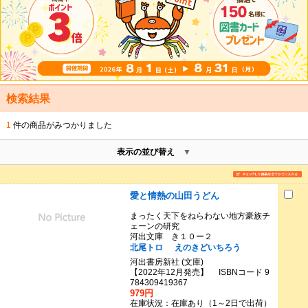
検索結果
1
件の商品がみつかりました
表示の並び替え
愛と情熱の山田うどん
まったく天下をねらわない地方豪族チ
ェーンの研究
河出文庫 き１０ー２
北尾トロ
えのきどいちろう
河出書房新社 (文庫)
【2022年12月発売】 ISBNコード 9
784309419367
979円
在庫状況：在庫あり（1～2日で出荷）