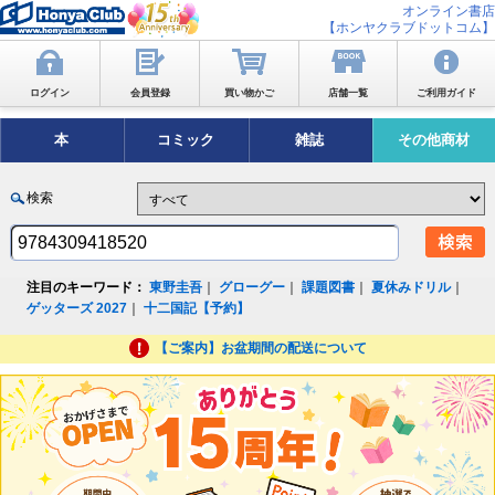
オンライン書店
【ホンヤクラブドットコム】
ログイン
会員登録
買い物かご
店舗一覧
ご利用ガイド
本
コミック
雑誌
その他商材
検索
注目のキーワード：
東野圭吾
｜
グローグー
｜
課題図書
｜
夏休みドリル
｜
ゲッターズ 2027
｜
十二国記【予約】
【ご案内】お盆期間の配送について