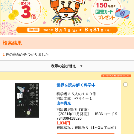
検索結果
1
件の商品がみつかりました
表示の並び替え
世界を読み解く科学本
科学者２５人の１００冊
河出文庫 や４４ー１
山本貴光
河出書房新社 (文庫)
【2021年11月発売】 ISBNコード 9
784309418520
1,034円
在庫状況：在庫あり（1～2日で出荷）