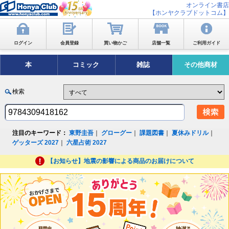
オンライン書店
【ホンヤクラブドットコム】
ログイン
会員登録
買い物かご
店舗一覧
ご利用ガイド
本
コミック
雑誌
その他商材
検索
注目のキーワード：
東野圭吾
｜
グローグー
｜
課題図書
｜
夏休みドリル
｜
ゲッターズ 2027
｜
六星占術 2027
【お知らせ】地震の影響による商品のお届けについて