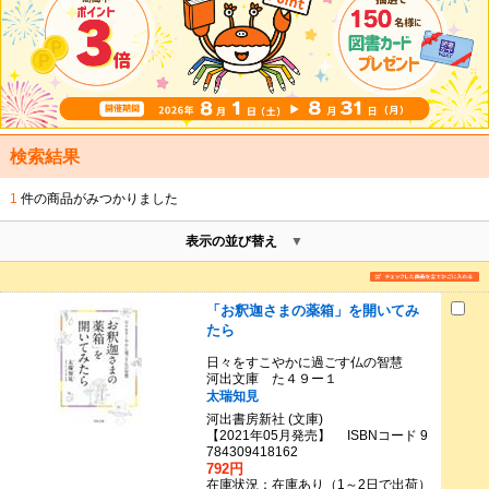
検索結果
1
件の商品がみつかりました
表示の並び替え
「お釈迦さまの薬箱」を開いてみ
たら
日々をすこやかに過ごす仏の智慧
河出文庫 た４９ー１
太瑞知見
河出書房新社 (文庫)
【2021年05月発売】 ISBNコード 9
784309418162
792円
在庫状況：在庫あり（1～2日で出荷）