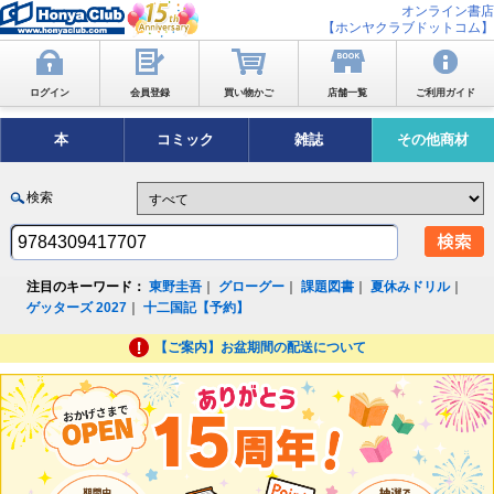
オンライン書店
【ホンヤクラブドットコム】
ログイン
会員登録
買い物かご
店舗一覧
ご利用ガイド
本
コミック
雑誌
その他商材
検索
注目のキーワード：
東野圭吾
｜
グローグー
｜
課題図書
｜
夏休みドリル
｜
ゲッターズ 2027
｜
十二国記【予約】
【ご案内】お盆期間の配送について