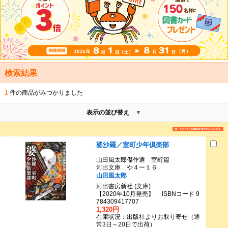
検索結果
1
件の商品がみつかりました
表示の並び替え
婆沙羅／室町少年倶楽部
山田風太郎傑作選 室町篇
河出文庫 や４ー１６
山田風太郎
河出書房新社 (文庫)
【2020年10月発売】 ISBNコード 9
784309417707
1,320円
在庫状況：出版社よりお取り寄せ（通
常3日～20日で出荷）