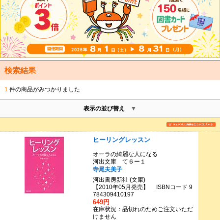
検索結果
1
件の商品がみつかりました
表示の並び替え
ヒーリングレッスン
オーラの綺麗な人になる
河出文庫 て６ー１
寺尾夫美子
河出書房新社 (文庫)
【2010年05月発売】 ISBNコード 9
784309410197
649円
在庫状況：品切れのためご注文いただ
けません