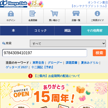
オンライン書店
【ホンヤクラブドットコム】
ログイン
会員登録
買い物かご
店舗一覧
ご利用ガイド
本
コミック
雑誌
その他商材
検索
注目のキーワード：
東野圭吾
｜
グローグー
｜
課題図書
｜
夏休みドリル
｜
ゲッターズ 2027
｜
十二国記【予約】
【ご案内】お盆期間の配送について