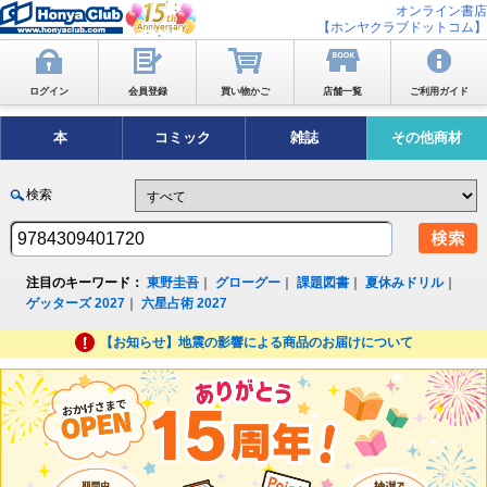
オンライン書店
【ホンヤクラブドットコム】
ログイン
会員登録
買い物かご
店舗一覧
ご利用ガイド
本
コミック
雑誌
その他商材
検索
注目のキーワード：
東野圭吾
｜
グローグー
｜
課題図書
｜
夏休みドリル
｜
ゲッターズ 2027
｜
六星占術 2027
【お知らせ】地震の影響による商品のお届けについて