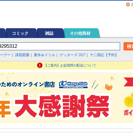
画（コミック）など在庫も充実
コミック
雑誌
その他商材
ーグー
｜
課題図書
｜
夏休みドリル
｜
ゲッターズ 2027
｜
十二国記【予約】
【ご案内】お盆期間の配送について