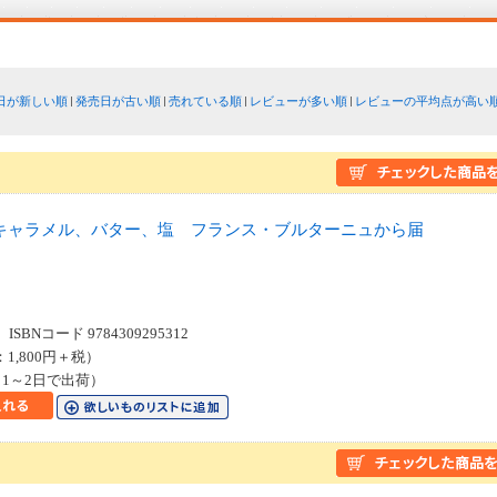
日が新しい順
発売日が古い順
売れている順
レビューが多い順
レビューの平均点が高い
キャラメル、バター、塩 フランス・ブルターニュから届
SBNコード 9784309295312
：1,800円＋税）
1～2日で出荷）