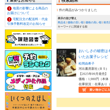
重要なお知らせ
検索結果
地震の影響による商品の
1
件の商品がみつかりました
お届けについて
表示の並び替え
宅配注文の配送料・代金
商品名
価格の安い順
価格の高い順
発売
引換手数料改定のお知らせ
キーワードに関連する順
おいしさの秘密は
いたお菓子レシピ
松岡由希子
河出書房新社 (Ｂ５)
【2025年09月発売】 I
価格：1,980円（本体
在庫状況：在庫あり（