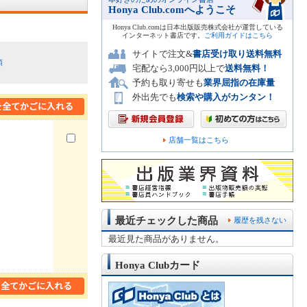
Honya Club.comへようこそ
Honya Club.comは日本出版販売株式会社が運営している
インターネット書店です。
ご利用ガイドはこちら
サイトで注文&
書店受け取り送料無料
順
宅配なら3,000円以上で
送料無料！
予約も取り寄せも
業界屈指の在庫量
外出先でも
検索や購入がカンタン！
店舗一覧はこちら
最近チェックした商品
履歴を残さない
最近見た商品がありません。
Honya Clubカード