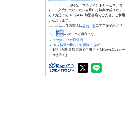
Honya Clubはお得な「本のポイントサービス」で
す。ご入会いただいたお客様には特典が盛りだくさ
ん！お近くのHonyaClub加盟書店でご入会、ご利用
いただけます。
Honya Club加盟書店は
にてご確認くださ
店舗一覧
い。
のマークが目印です。
HonyaClub会員規約
個人情報の取扱いに関する規程
※上記は加盟書店店頭で使用できるHonyaClubカー
ドの規約です。