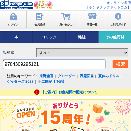
オンライン書店
【ホンヤクラブドットコム】
ログイン
会員登録
買い物かご
店舗一覧
ご利用ガイド
本
コミック
雑誌
その他商材
検索
注目のキーワード：
東野圭吾
｜
グローグー
｜
課題図書
｜
夏休みドリル
｜
ゲッターズ 2027
｜
十二国記【予約】
【ご案内】お盆期間の配送について