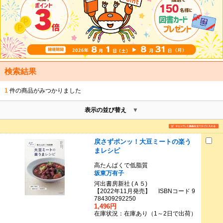
検索結果
1
件の商品がみつかりました
表示の並び替え
戻さずポンッ！大豆ミートの楽う
まレシピ
高たんぱくで低脂質
坂東万有子
河出書房新社 (Ａ５)
【2022年11月発売】 ISBNコード 9
784309292250
1,496円
在庫状況：在庫あり（1～2日で出荷）