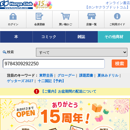
オンライン書店
【ホンヤクラブドットコム】
ログイン
会員登録
買い物かご
店舗一覧
ご利用ガイド
本
コミック
雑誌
その他商材
検索
注目のキーワード：
東野圭吾
｜
グローグー
｜
課題図書
｜
夏休みドリル
｜
ゲッターズ 2027
｜
十二国記【予約】
【ご案内】お盆期間の配送について