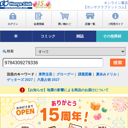
オンライン書店
【ホンヤクラブドットコム】
ログイン
会員登録
買い物かご
店舗一覧
ご利用ガイド
本
コミック
雑誌
その他商材
検索
注目のキーワード：
東野圭吾
｜
グローグー
｜
課題図書
｜
夏休みドリル
｜
ゲッターズ 2027
｜
六星占術 2027
【お知らせ】地震の影響による商品のお届けについて