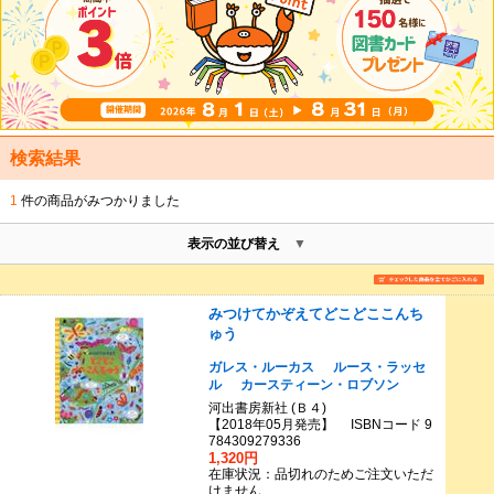
検索結果
1
件の商品がみつかりました
表示の並び替え
みつけてかぞえてどこどここんち
ゅう
ガレス・ルーカス
ルース・ラッセ
ル
カースティーン・ロブソン
河出書房新社 (Ｂ４)
【2018年05月発売】 ISBNコード 9
784309279336
1,320円
在庫状況：品切れのためご注文いただ
けません