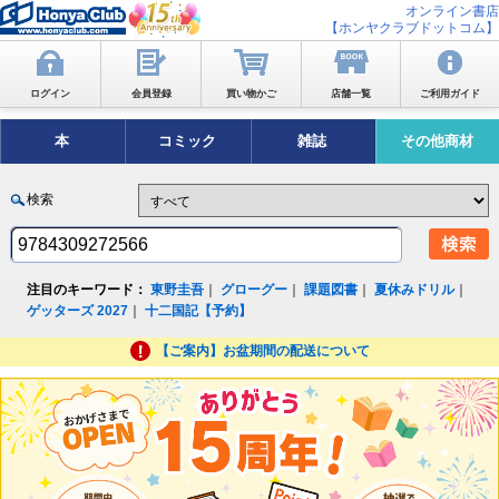
オンライン書店
【ホンヤクラブドットコム】
ログイン
会員登録
買い物かご
店舗一覧
ご利用ガイド
本
コミック
雑誌
その他商材
検索
注目のキーワード：
東野圭吾
｜
グローグー
｜
課題図書
｜
夏休みドリル
｜
ゲッターズ 2027
｜
十二国記【予約】
【ご案内】お盆期間の配送について