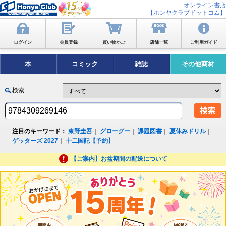
オンライン書店
【ホンヤクラブドットコム】
ログイン
会員登録
買い物かご
店舗一覧
ご利用ガイド
本
コミック
雑誌
その他商材
検索
注目のキーワード：
東野圭吾
｜
グローグー
｜
課題図書
｜
夏休みドリル
｜
ゲッターズ 2027
｜
十二国記【予約】
【ご案内】お盆期間の配送について