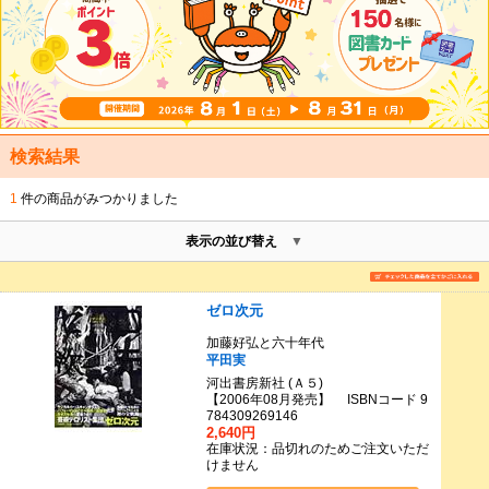
検索結果
1
件の商品がみつかりました
表示の並び替え
ゼロ次元
加藤好弘と六十年代
平田実
河出書房新社 (Ａ５)
【2006年08月発売】 ISBNコード 9
784309269146
2,640円
在庫状況：品切れのためご注文いただ
けません